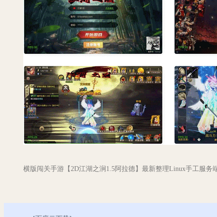
横版闯关手游【2D江湖之涧1.5阿拉德】最新整理Linux手工服