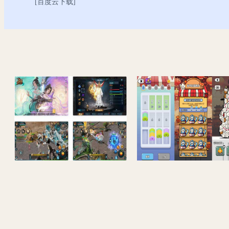
[
百度云下载
]
魔域手游之空空魔域_经典1655互通魔域西方魔幻3D角色扮演类剧情手游_Win服务端