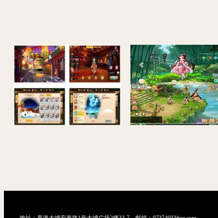
热血江湖9职业仿官方_Q萌经典3D怀旧剧情任务手游_Win服务端_通用视频教程_GM网页后台_安卓苹果IOS双端
地址：香港大埔安泰路1号大埔广场2楼33-7 邮箱：97374693#qq.com