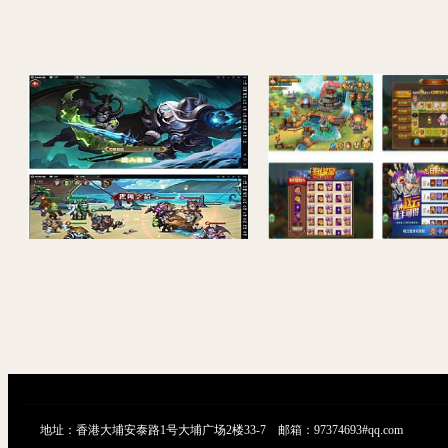
最新典藏回合【刀塔英雄2】WIN一键既玩服务端+安卓苹果双端+运营后台【站长亲测】
地址：香港大埔安泰路1号大埔广场2楼33-7 邮箱：97374693#qq.com