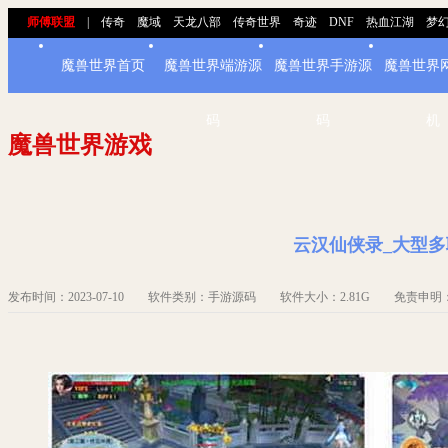
师傅联盟
|
传奇
魔域
天龙八部
传奇世界
奇迹
DNF
热血江湖
梦
魔兽世界首页
魔兽世界端游源
魔兽世界手游源
魔兽世界
码
码
机
魔兽世界游戏
云汉仙侠录_大型多
发布时间：2023-07-10 软件类别：手游源码 软件大小：2.81G 免责申