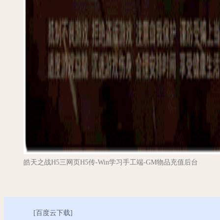
皓天之战H5三网页H5传-Win学习手工端-GM物品充值后台
[
百度云下载
]