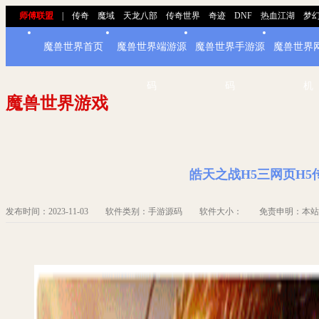
师傅联盟
|
传奇
魔域
天龙八部
传奇世界
奇迹
DNF
热血江湖
梦
魔兽世界首页
魔兽世界端游源
魔兽世界手游源
魔兽世界
码
码
机
魔兽世界游戏
皓天之战H5三网页H5
发布时间：2023-11-03 软件类别：手游源码 软件大小： 免责申明：本