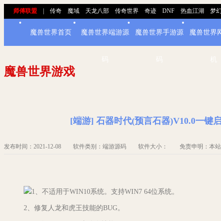
师傅联盟
|
传奇
魔域
天龙八部
传奇世界
奇迹
DNF
热血江湖
梦
魔兽世界首页
魔兽世界端游源
魔兽世界手游源
魔兽世界
码
码
机
魔兽世界游戏
[端游] 石器时代(预言石器)V10.0
发布时间：2021-12-08 软件类别：端游源码 软件大小： 免责申明：本
1、不适用于WIN10系统。支持WIN7 64位系统。
2、修复人龙和虎王技能的BUG。