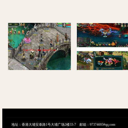
经典版大话物集西游源码客户端，客户端+后台+架设教程视频+补丁 亲测可用
地址：香港大埔安泰路1号大埔广场2楼33-7 邮箱：97374693#qq.com