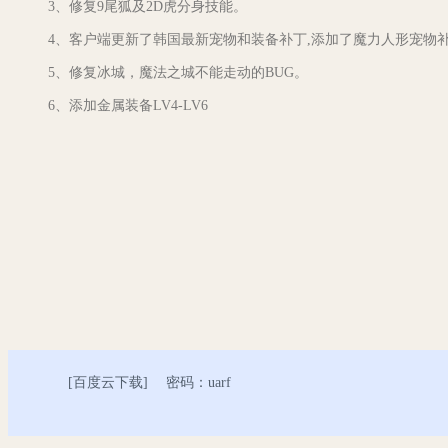
3、修复9尾狐及2D虎分身技能。
4、客户端更新了韩国最新宠物和装备补丁,添加了魔力人形宠物
5、修复冰城，魔法之城不能走动的BUG。
6、添加金属装备LV4-LV6
[
百度云下载
] 密码：uarf