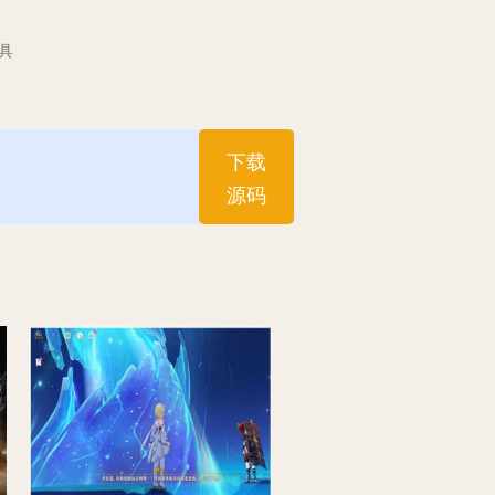
具
下载
源码