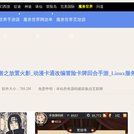
幻西游
征途
神途
诛仙
冒险岛
完美国际
魔兽世界
问道
世界手游源
魔兽世界网游单
魔兽世界页游源
码
机
码
者之放置火影_动漫卡通改编冒险卡牌回合手游_Linux服
码 软件大小：769.2M 免责申明：本站所有源码都采集自互联网