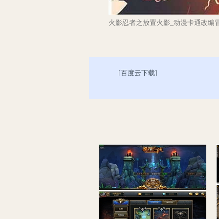
火影忍者之放置火影_动漫卡通改编冒
[
百度云下载
]