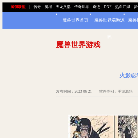
师傅联盟
|
传奇
魔域
天龙八部
传奇世界
奇迹
DNF
热血江湖
梦
魔兽世界首页
魔兽世界端游源
魔兽
码
魔兽世界游戏
火影忍
发布时间：2023-06-21 软件类别：手游源