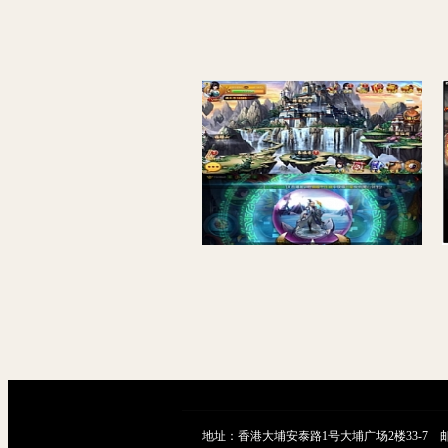
【神仙道】手游游戏仙圣奇缘VM一键端+手工制作外网端+GM专用工具+苹果安卓系统端+教程视频附加外网实例教程
地址：香港大埔安泰路1号大埔广场2楼33-7 邮箱：9