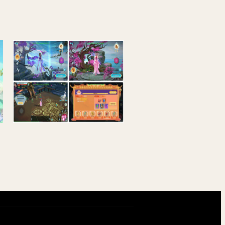
win服务端源码
御剑问情_附带自动假人版_大型3D仙侠类剧情闯关手游_Linux服务端_通用视频架设教程_GM授权网页后台_运营网页后台_安卓苹果IOS双端