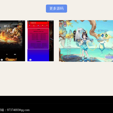
更多源码
《雷霆传奇：梦回沙城》- 铁血魔域BT版，经典剧情闯关三网H5全网通游戏，支持Win服务端，附通用视频教程，开放多区跨服功能，GM授权网页后台工具
大话西游之乾坤西游_经典大话精品角色扮演类回合手游_
7374693#qq.com