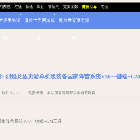
幻西游
征途
神途
诛仙
冒险岛
完美国际
魔兽世界
问道
世界手游源
魔兽世界网游单
魔兽世界页游源
码
机
码
游] 烈焰龙族页游单机版装备国家阵营系统V30一键端+G
源码 软件大小： 免责申明：本站所有源码都采集自互联网
国家阵营系统V30一键端+GM工具