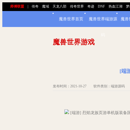
师傅联盟
|
传奇
魔域
天龙八部
传奇世界
奇迹
DNF
热血江湖
梦
魔兽世界首页
魔兽世界端游源
魔兽
码
魔兽世界游戏
[端
发布时间：2021-10-27 软件类别：端游
[端游] 烈焰龙族页游单机版装备